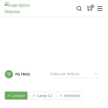
FILTROS
Limpiar
Carey C2
Vinotinto