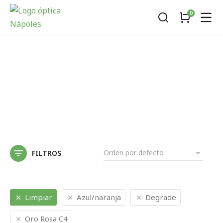
Menu
FILTROS
Limpiar
Azul/naranja
Degrade
Oro Rosa C4