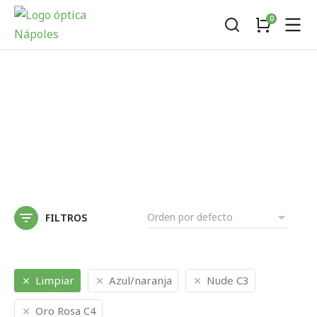
FILTROS
Limpiar
Azul/naranja
Nude C3
Oro Rosa C4