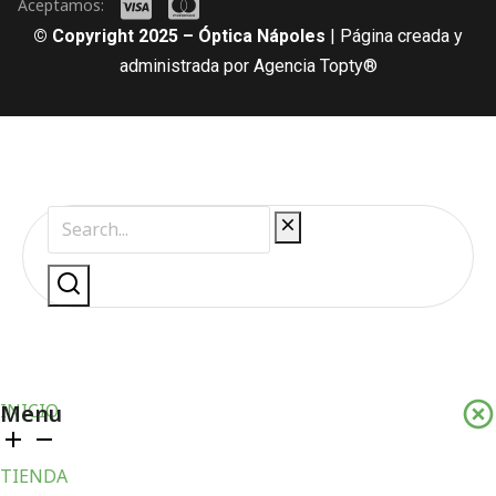
Aceptamos:
© Copyright 2025 – Óptica Nápoles
| Página creada y
administrada por Agencia Topty®
Menu
INICIO
TIENDA