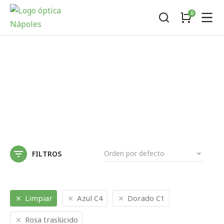
FILTROS
Limpiar
Azul C4
Dorado C1
Rosa traslúcido