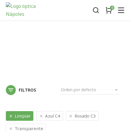
FILTROS
Limpiar
Azul C4
Rosado C3
Transparente