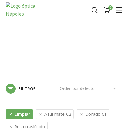
FILTROS
Limpiar
Azul mate C2
Dorado C1
Rosa traslúcido