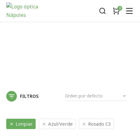
FILTROS
Limpiar
Azul/Verde
Rosado C3