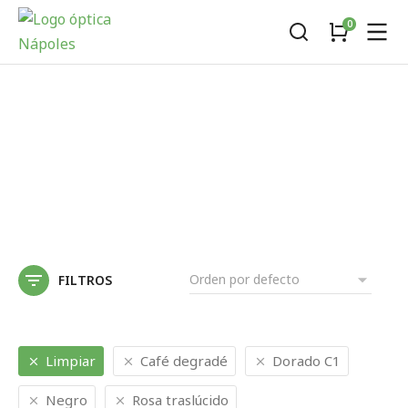
FILTROS
Limpiar
Café degradé
Dorado C1
Negro
Rosa traslúcido