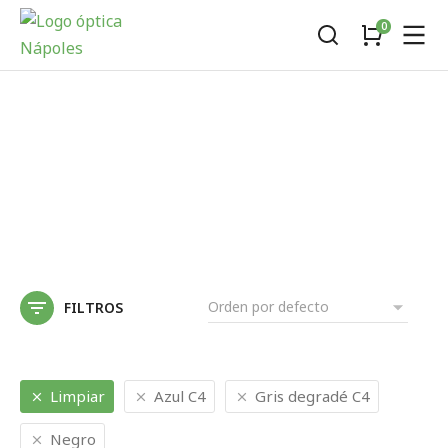
FILTROS
Limpiar
Azul C4
Gris degradé C4
Negro