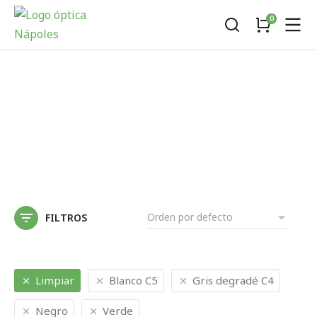
FILTROS
Limpiar
Blanco C5
Gris degradé C4
Negro
Verde