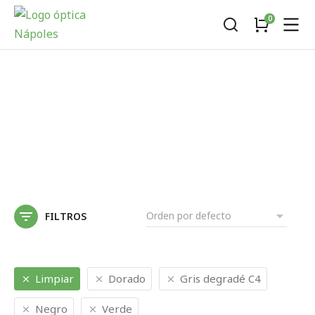
FILTROS
Limpiar
Dorado
Gris degradé C4
Negro
Verde