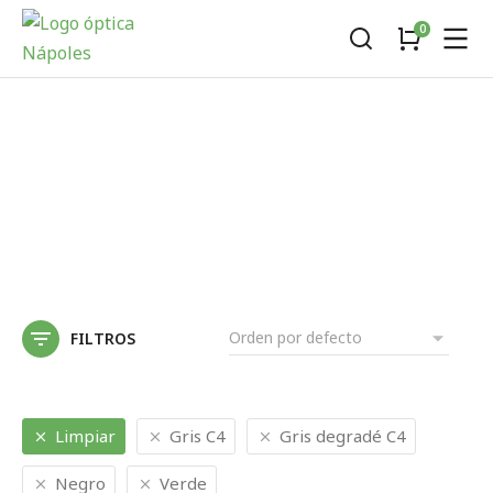
FILTROS
Limpiar
Gris C4
Gris degradé C4
Negro
Verde