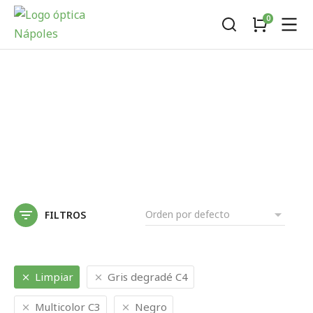
FILTROS
Limpiar
Gris degradé C4
Multicolor C3
Negro