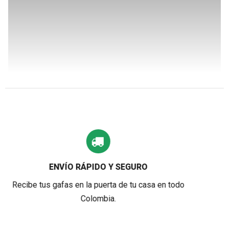
RO
PAGOS 100% SEGUR
 casa en todo
Pasarelas de pago que garantizan
seguras y confiables