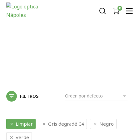
FILTROS
Limpiar
Gris degradé C4
Negro
Verde