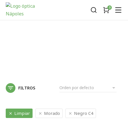
FILTROS
Limpiar
Morado
Negro C4