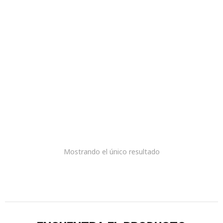
Montura para Hombre
en TR90 Brazo metal
Herrajes en Acero -
Nápoles Visión Azul
mate C2 - 57049k
COP $
190.000
Mostrando el único resultado