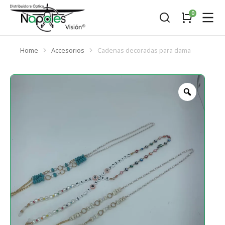
Home
Accesorios
Cadenas decoradas para dama
You are here: