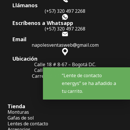
Llámanos
(+57) 320 497 2268
Escríbenos a Whatsapp
(+57) 320 497 2268
Email
napolesventasweb@gmail.com
Ubicación
Calle 18 # 8-67 – Bogotá D.C.
Calle 18 # 8-61 – Bogotá D.C.
“Lente de contacto
Carrera 8 #19-38 – Bogotá D.C.
energys” se ha añadido a
tu carrito.
Tienda
Monturas
Gafas de sol
Lentes de contacto
Accesorios