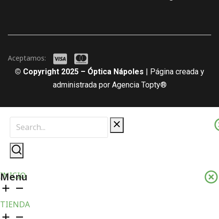
Aceptamos:
© Copyright 2025 – Óptica Nápoles
| Página creada y
administrada por Agencia Topty®
Menu
INICIO
TIENDA