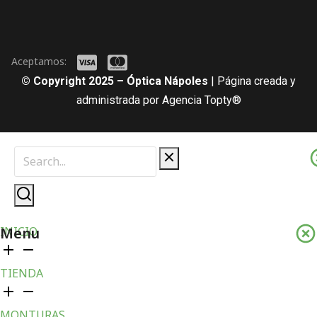
Aceptamos:
© Copyright 2025 – Óptica Nápoles
| Página creada y
administrada por Agencia Topty®
Menu
INICIO
TIENDA
MONTURAS