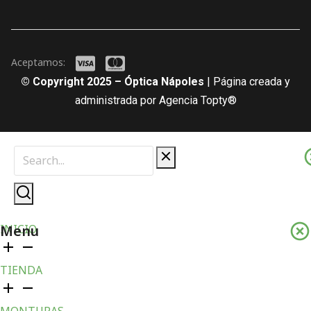
Aceptamos:
© Copyright 2025 – Óptica Nápoles
| Página creada y
administrada por Agencia Topty®
Menu
INICIO
TIENDA