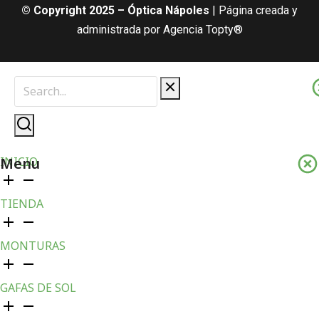
© Copyright 2025 – Óptica Nápoles
| Página creada y
administrada por Agencia Topty®
Menu
INICIO
TIENDA
MONTURAS
GAFAS DE SOL